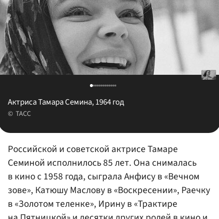
Актриса Тамара Семина, 1964 год
ТАСС
Российской и советской актрисе Тамаре
Семиной исполнилось 85 лет. Она снималась
в кино с 1958 года, сыграла Анфису в «Вечном
зове», Катюшу Маслову в «Воскресении», Раечку
в «Золотом теленке», Ирину в «Трактире
на Пятницкой» и десятки других ролей в кино и