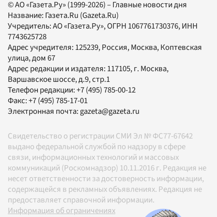
© АО «Газета.Ру» (1999-2026) – Главные новости дня
Название:
Газета.Ru
(Gazeta.Ru)
Учредитель:
АО «Газета.Ру»
, ОГРН 1067761730376, ИНН
7743625728
Адрес учредителя: 125239, Россия, Москва, Коптевская
улица, дом 67
Адрес редакции и издателя:
117105
, г.
Москва
,
Варшавское шоссе, д.9, стр.1
Телефон редакции:
+7 (495) 785-00-12
Факс:
+7 (495) 785-17-01
Электронная почта:
gazeta@gazeta.ru
Свидетельство о регистрации СМИ Эл № ФС77-67642
выдано федеральной службой по надзору в сфере
связи, информационных технологий и массовых
коммуникаций (Роскомнадзор) 10.11.2016 г. Редакция не
несет ответственности за достоверность информации,
содержащейся в рекламных объявлениях. Редакция не
предоставляет справочной информации.
Информация об ограничениях