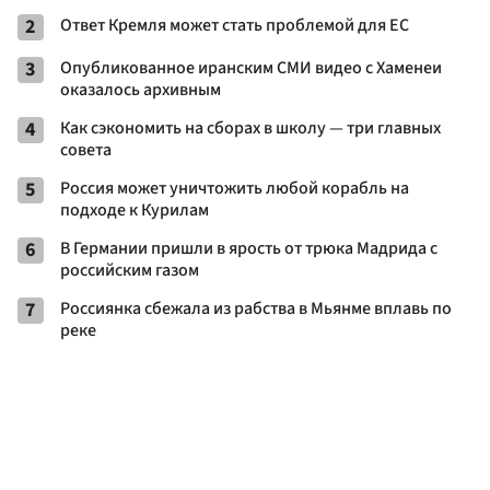
2
Ответ Кремля может стать проблемой для EC
3
Опубликованное иранским СМИ видео с Хаменеи
оказалось архивным
4
Как сэкономить на сборах в школу — три главных
совета
5
Россия может уничтожить любой корабль на
подходе к Курилам
6
В Германии пришли в ярость от трюка Мадрида с
российским газом
7
Россиянка сбежала из рабства в Мьянме вплавь по
реке