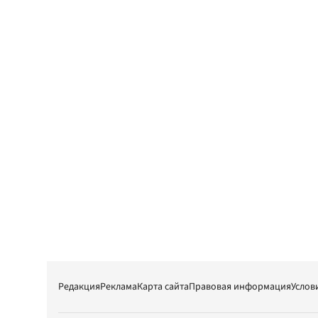
Редакция
Реклама
Карта сайта
Правовая информация
Услов