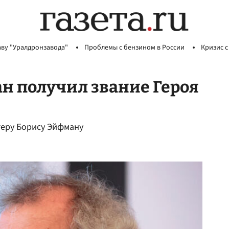
аву "Уралдронзавода"
Проблемы с бензином в России
Кризис с
н получил звание Героя
теру Борису Эйфману