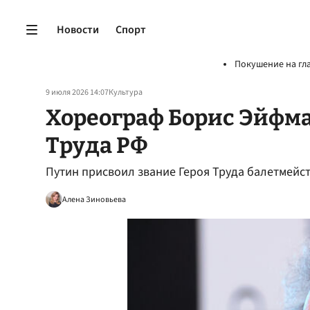
Новости
Спорт
Покушение на гл
9 июля 2026 14:07
Культура
Хореограф Борис Эйфма
Труда РФ
Путин присвоил звание Героя Труда балетмейс
Алена Зиновьева