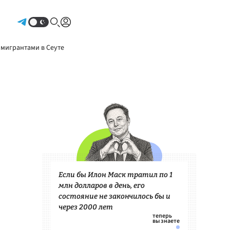
Авторизоваться
 мигрантами в Сеуте
Если бы Илон Маск тратил по 1
млн долларов в день, его
состояние не закончилось бы и
через 2000 лет