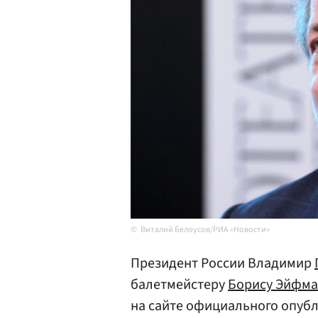
Виталий Белоусов/РИА «Новости»
Президент России Владимир
балетмейстеру
Борису Эйфма
на сайте официального опубл