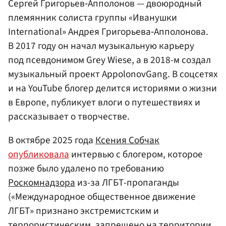
Сергей Григорьев‑Апполонов — двоюродный
племянник солиста группы «Иванушки
International» Андрея Григорьева‑Апполонова.
В 2017 году он начал музыкальную карьеру
под псевдонимом Grey Wiese, а в 2018-м создал
музыкальный проект AppolonovGang. В соцсетях
и на YouTube блогер делится историями о жизни
в Европе, публикует влоги о путешествиях и
рассказывает о творчестве.
В октябре 2025 года
Ксения Собчак
опубликовала
интервью с блогером, которое
позже было удалено по требованию
Роскомнадзора
из-за ЛГБТ-пропаганды
(«Международное общественное движение
ЛГБТ» признано экстремистским и
террористическим, запрещено на территории