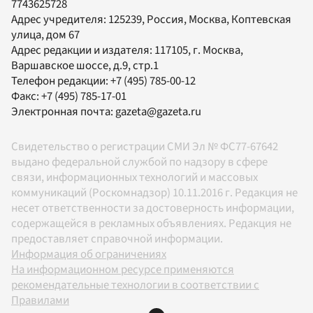
7743625728
Адрес учредителя: 125239, Россия, Москва, Коптевская
улица, дом 67
Адрес редакции и издателя:
117105
, г.
Москва
,
Варшавское шоссе, д.9, стр.1
Телефон редакции:
+7 (495) 785-00-12
Факс:
+7 (495) 785-17-01
Электронная почта:
gazeta@gazeta.ru
Свидетельство о регистрации СМИ Эл № ФС77-67642
выдано федеральной службой по надзору в сфере
связи, информационных технологий и массовых
коммуникаций (Роскомнадзор) 10.11.2016 г. Редакция не
несет ответственности за достоверность информации,
содержащейся в рекламных объявлениях. Редакция не
предоставляет справочной информации.
Информация об ограничениях
На информационном ресурсе применяются
рекомендательные технологии в соответствии с
Правилами