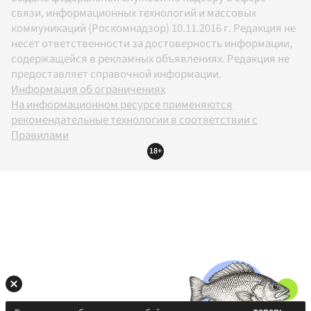
связи, информационных технологий и массовых
коммуникаций (Роскомнадзор) 10.11.2016 г. Редакция не
несет ответственности за достоверность информации,
содержащейся в рекламных объявлениях. Редакция не
предоставляет справочной информации.
Информация об ограничениях
На информационном ресурсе применяются
рекомендательные технологии в соответствии с
Правилами
18+