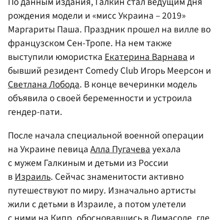
По данным издания, Галкин стал ведущим дня
рождения модели и «мисс Украина – 2019»
Маргариты Паша. Праздник прошел на вилле во
французском Сен-Тропе. На нем также
выступили юмористка
Екатерина Варнава
и
бывший резидент Comedy Club Игорь Меерсон и
Светлана Лобода
. В конце вечеринки модель
объявила о своей беременности и устроила
гендер-пати.
После начала специальной военной операции
на Украине певица
Алла Пугачева
уехала
с мужем Галкиным и детьми из России
в
Израиль
. Сейчас знаменитости активно
путешествуют по миру. Изначально артисты
жили с детьми в Израиле, а потом улетели
с ними на
Кипр
, обосновавшись в Лимасоле, где