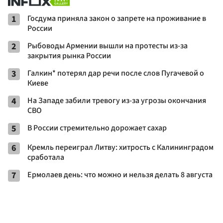
1
Госдума приняла закон о запрете на проживание в
России
2
Рыбоводы Армении вышли на протесты из-за
закрытия рынка России
3
Галкин* потерял дар речи после слов Пугачевой о
Киеве
4
На Западе забили тревогу из-за угрозы окончания
СВО
5
В России стремительно дорожает сахар
6
Кремль переиграл Литву: хитрость с Калининградом
сработала
7
Ермолаев день: что можно и нельзя делать 8 августа