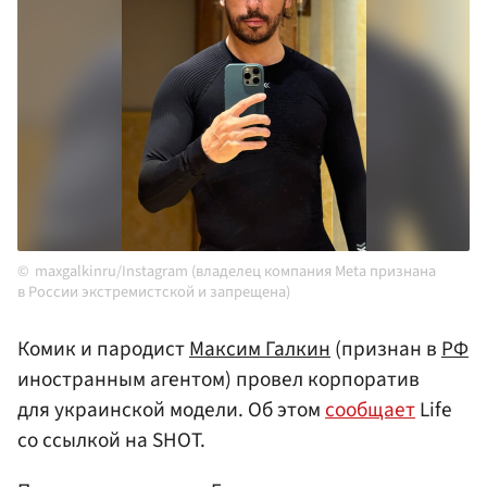
maxgalkinru/Instagram (владелец компания Meta признана
в России экстремистской и запрещена)
Комик и пародист
Максим Галкин
(признан в
РФ
иностранным агентом) провел корпоратив
для украинской модели. Об этом
сообщает
Life
со ссылкой на SHOT.