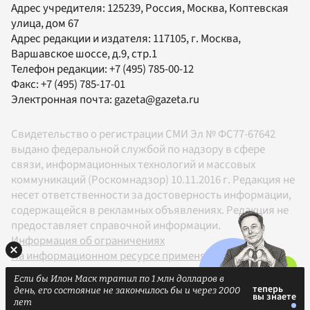
Адрес учредителя: 125239, Россия, Москва, Коптевская
улица, дом 67
Адрес редакции и издателя:
117105
, г.
Москва
,
Варшавское шоссе, д.9, стр.1
Телефон редакции:
+7 (495) 785-00-12
Факс:
+7 (495) 785-17-01
Электронная почта:
gazeta@gazeta.ru
Свидетельство о регистрации СМИ Эл № ФС77-67642
выдано федеральной службой по надзору в сфере
связи, информационных технологий и массовых
коммуникаций (Роскомнадзор) 10.11.2016 г. Редакция не
несет ответственности за достоверность информации,
содержащейся в рекламных объявлениях. Редакция не
предоставляет справочной информации.
Информация об ограничениях
На информационном ресурсе применяются
рекомендательные технологии в соответствии с
Если бы Илон Маск тратил по 1 млн долларов в
Правилами
день, его состояние не закончилось бы и через 2000
18+
лет