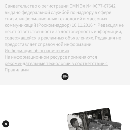
Свидетельство о регистрации СМИ Эл № ФС77-67642
выдано федеральной службой по надзору в сфере
связи, информационных технологий и массовых
коммуникаций (Роскомнадзор) 10.11.2016 г. Редакция не
несет ответственности за достоверность информации,
содержащейся в рекламных объявлениях. Редакция не
предоставляет справочной информации.
Информация об ограничениях
На информационном ресурсе применяются
рекомендательные технологии в соответствии с
Правилами
18+