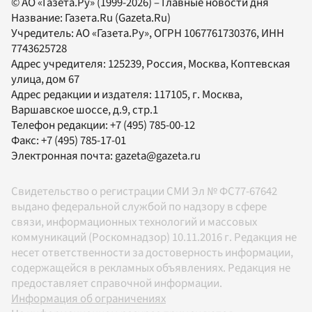
© АО «Газета.Ру» (1999-2026) – Главные новости дня
Название:
Газета.Ru
(Gazeta.Ru)
Учредитель:
АО «Газета.Ру»
, ОГРН 1067761730376, ИНН
7743625728
Адрес учредителя: 125239, Россия, Москва, Коптевская
улица, дом 67
Адрес редакции и издателя:
117105
, г.
Москва
,
Варшавское шоссе, д.9, стр.1
Телефон редакции:
+7 (495) 785-00-12
Факс:
+7 (495) 785-17-01
Электронная почта:
gazeta@gazeta.ru
Свидетельство о регистрации СМИ Эл № ФС77-67642
выдано федеральной службой по надзору в сфере
связи, информационных технологий и массовых
коммуникаций (Роскомнадзор) 10.11.2016 г. Редакция не
несет ответственности за достоверность информации,
содержащейся в рекламных объявлениях. Редакция не
предоставляет справочной информации.
Информация об ограничениях