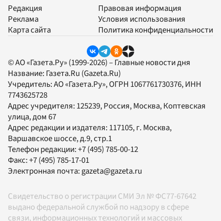
Редакция
Правовая информация
Реклама
Условия использования
Карта сайта
Политика конфиденциальности
© АО «Газета.Ру» (1999-2026) – Главные новости дня
Название:
Газета.Ru
(Gazeta.Ru)
Учредитель:
АО «Газета.Ру»
, ОГРН 1067761730376, ИНН
7743625728
Адрес учредителя: 125239, Россия, Москва, Коптевская
улица, дом 67
Адрес редакции и издателя:
117105
, г.
Москва
,
Варшавское шоссе, д.9, стр.1
Телефон редакции:
+7 (495) 785-00-12
Факс:
+7 (495) 785-17-01
Электронная почта:
gazeta@gazeta.ru
Свидетельство о регистрации СМИ Эл № ФС77-67642
выдано федеральной службой по надзору в сфере
связи, информационных технологий и массовых