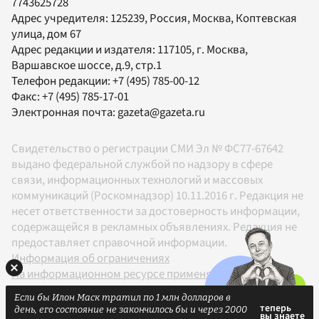
7743625728
Адрес учредителя: 125239, Россия, Москва, Коптевская
улица, дом 67
Адрес редакции и издателя:
117105
, г.
Москва
,
Варшавское шоссе, д.9, стр.1
Телефон редакции:
+7 (495) 785-00-12
Факс:
+7 (495) 785-17-01
Электронная почта:
gazeta@gazeta.ru
Свидетельство о регистрации СМИ Эл № ФС77-67642
выдано федеральной службой по надзору в сфере
связи, информационных технологий и массовых
коммуникаций (Роскомнадзор) 10.11.2016 г. Редакция не
несет ответственности за достоверность информации,
содержащейся в рекламных объявлениях. Редакция не
предоставляет справочной информации.
Информация об ограничениях
На информационном ресурсе применяются
рекомендательные технологии в соответствии с
Если бы Илон Маск тратил по 1 млн долларов в
Правилами
день, его состояние не закончилось бы и через 2000