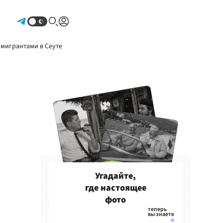
Авторизоваться
 мигрантами в Сеуте
Угадайте,
где настоящее
фото