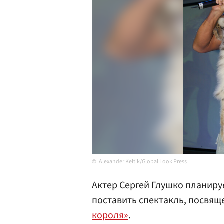
Alexander Keltik/Global Look Press
Актер Сергей Глушко планиру
поставить спектакль, посвящ
короля»
.