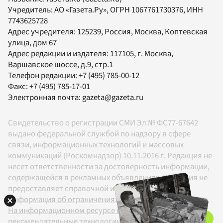
Учредитель:
АО «Газета.Ру»
, ОГРН 1067761730376, ИНН
7743625728
Адрес учредителя: 125239, Россия, Москва, Коптевская
улица, дом 67
Адрес редакции и издателя:
117105
, г.
Москва
,
Варшавское шоссе, д.9, стр.1
Телефон редакции:
+7 (495) 785-00-12
Факс:
+7 (495) 785-17-01
Электронная почта:
gazeta@gazeta.ru
Свидетельство о регистрации СМИ Эл № ФС77-67642
выдано федеральной службой по надзору в сфере
связи, информационных технологий и массовых
коммуникаций (Роскомнадзор) 10.11.2016 г. Редакция не
несет ответственности за достоверность информации,
содержащейся в рекламных объявлениях. Редакция не
предоставляет справочной информации.
Информация об ограничениях
На информационном ресурсе применяются
рекомендательные технологии в соответствии с