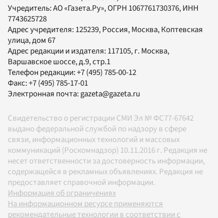
Учредитель:
АО «Газета.Ру»
, ОГРН 1067761730376, ИНН
7743625728
Адрес учредителя: 125239, Россия, Москва, Коптевская
улица, дом 67
Адрес редакции и издателя:
117105
, г.
Москва
,
Варшавское шоссе, д.9, стр.1
Телефон редакции:
+7 (495) 785-00-12
Факс:
+7 (495) 785-17-01
Электронная почта:
gazeta@gazeta.ru
Свидетельство о регистрации СМИ Эл № ФС77-67642
выдано федеральной службой по надзору в сфере
связи, информационных технологий и массовых
коммуникаций (Роскомнадзор) 10.11.2016 г. Редакция не
несет ответственности за достоверность информации,
содержащейся в рекламных объявлениях. Редакция не
предоставляет справочной информации.
Информация об ограничениях
На информационном ресурсе применяются
рекомендательные технологии в соответствии с