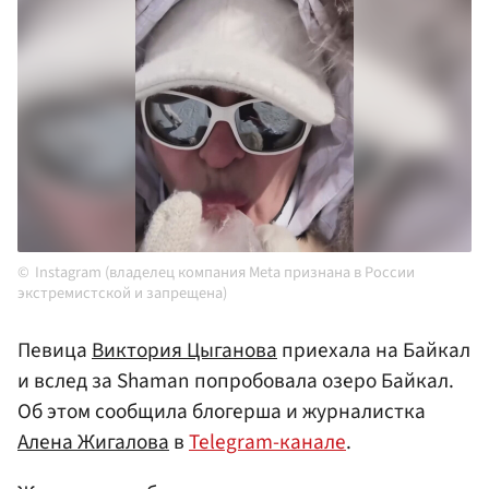
Instagram (владелец компания Meta признана в России
экстремистской и запрещена)
Певица
Виктория Цыганова
приехала на Байкал
и вслед за Shaman попробовала озеро Байкал.
Об этом сообщила блогерша и журналистка
Алена Жигалова
в
Telegram-канале
.