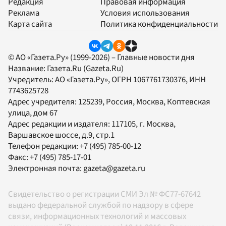
Редакция
Правовая информация
Реклама
Условия использования
Карта сайта
Политика конфиденциальности
© АО «Газета.Ру» (1999-2026) – Главные новости дня
Название:
Газета.Ru
(Gazeta.Ru)
Учредитель:
АО «Газета.Ру»
, ОГРН 1067761730376, ИНН
7743625728
Адрес учредителя: 125239, Россия, Москва, Коптевская
улица, дом 67
Адрес редакции и издателя:
117105
, г.
Москва
,
Варшавское шоссе, д.9, стр.1
Телефон редакции:
+7 (495) 785-00-12
Факс:
+7 (495) 785-17-01
Электронная почта:
gazeta@gazeta.ru
Свидетельство о регистрации СМИ Эл № ФС77-67642
выдано федеральной службой по надзору в сфере
связи, информационных технологий и массовых