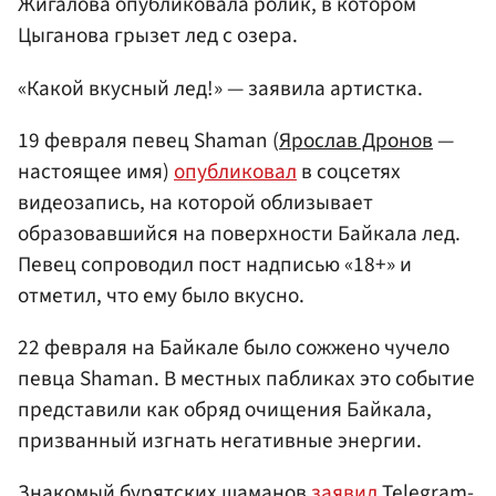
Жигалова опубликовала ролик, в котором
Цыганова грызет лед с озера.
«Какой вкусный лед!» — заявила артистка.
19 февраля певец Shaman (
Ярослав Дронов
—
настоящее имя)
опубликовал
в соцсетях
видеозапись, на которой облизывает
образовавшийся на поверхности Байкала лед.
Певец сопроводил пост надписью «18+» и
отметил, что ему было вкусно.
22 февраля на Байкале было сожжено чучело
певца Shaman. В местных пабликах это событие
представили как обряд очищения Байкала,
призванный изгнать негативные энергии.
Знакомый бурятских шаманов
заявил
Telegram-