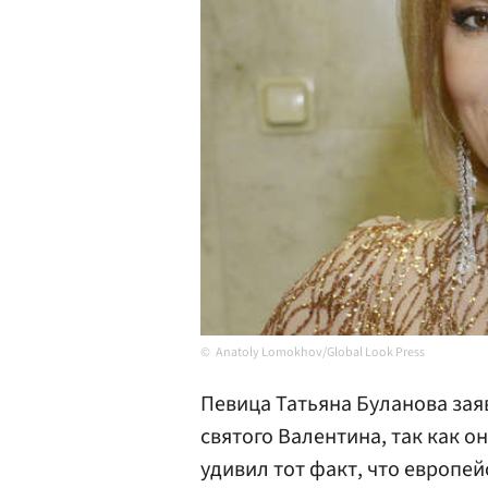
Anatoly Lomokhov/Global Look Press
Певица Татьяна Буланова зая
святого Валентина, так как о
удивил тот факт, что европе