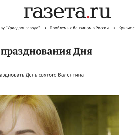
аву "Уралдронзавода"
Проблемы с бензином в России
Кризис с
т празднования Дня
аздновать День святого Валентина