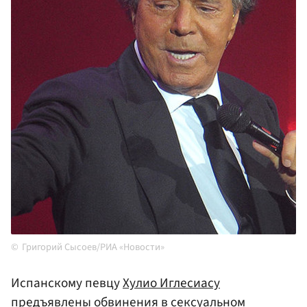
Григорий Сысоев/РИА «Новости»
Испанскому певцу
Хулио Иглесиасу
предъявлены обвинения в сексуальном