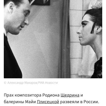
Александр Макаров/РИА Новости
Прах композитора Родиона
Щедрина
и
балерины Майи
Плисецкой
развеяли в России.