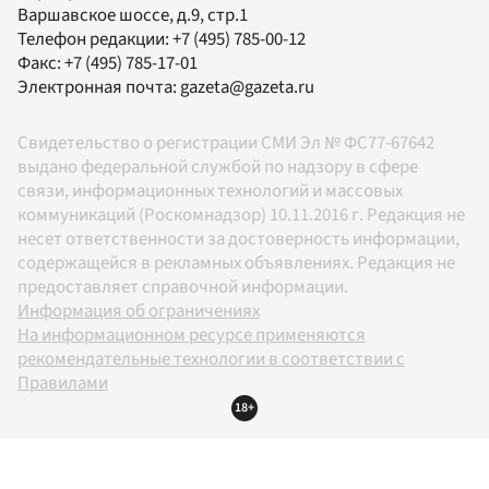
Варшавское шоссе, д.9, стр.1
Телефон редакции:
+7 (495) 785-00-12
Факс:
+7 (495) 785-17-01
Электронная почта:
gazeta@gazeta.ru
Свидетельство о регистрации СМИ Эл № ФС77-67642
выдано федеральной службой по надзору в сфере
связи, информационных технологий и массовых
коммуникаций (Роскомнадзор) 10.11.2016 г. Редакция не
несет ответственности за достоверность информации,
содержащейся в рекламных объявлениях. Редакция не
предоставляет справочной информации.
Информация об ограничениях
На информационном ресурсе применяются
рекомендательные технологии в соответствии с
Правилами
18+