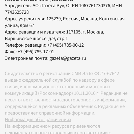
Учредитель:
АО «Газета.Ру»
, ОГРН 1067761730376, ИНН
7743625728
Адрес учредителя: 125239, Россия, Москва, Коптевская
улица, дом 67
Адрес редакции и издателя:
117105
, г.
Москва
,
Варшавское шоссе, д.9, стр.1
Телефон редакции:
+7 (495) 785-00-12
Факс:
+7 (495) 785-17-01
Электронная почта:
gazeta@gazeta.ru
Свидетельство о регистрации СМИ Эл № ФС77-67642
выдано федеральной службой по надзору в сфере
связи, информационных технологий и массовых
коммуникаций (Роскомнадзор) 10.11.2016 г. Редакция не
несет ответственности за достоверность информации,
содержащейся в рекламных объявлениях. Редакция не
предоставляет справочной информации.
Информация об ограничениях
На информационном ресурсе применяются
рекомендательные технологии в соответствии с