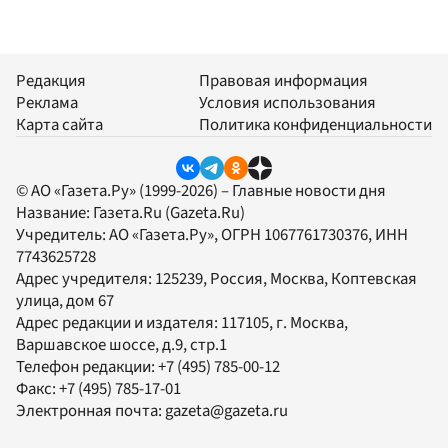
Редакция
Правовая информация
Реклама
Условия использования
Карта сайта
Политика конфиденциальности
© АО «Газета.Ру» (1999-2026) – Главные новости дня
Название:
Газета.Ru
(Gazeta.Ru)
Учредитель:
АО «Газета.Ру»
, ОГРН 1067761730376, ИНН
7743625728
Адрес учредителя: 125239, Россия, Москва, Коптевская
улица, дом 67
Адрес редакции и издателя:
117105
, г.
Москва
,
Варшавское шоссе, д.9, стр.1
Телефон редакции:
+7 (495) 785-00-12
Факс:
+7 (495) 785-17-01
Электронная почта:
gazeta@gazeta.ru