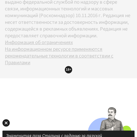
выдано федеральной службой по надзору в сфере
связи, информационных технологий и массовых
коммуникаций (Роскомнадзор) 10.11.2016 г. Редакция не
несет ответственности за достоверность информации,
содержащейся в рекламных объявлениях. Редакция не
предоставляет справочной информации.
Информация об ограничениях
На информационном ресурсе применяются
рекомендательные технологии в соответствии с
Правилами
18+
Знаменитая поза Сталина с ладонью за пазухой