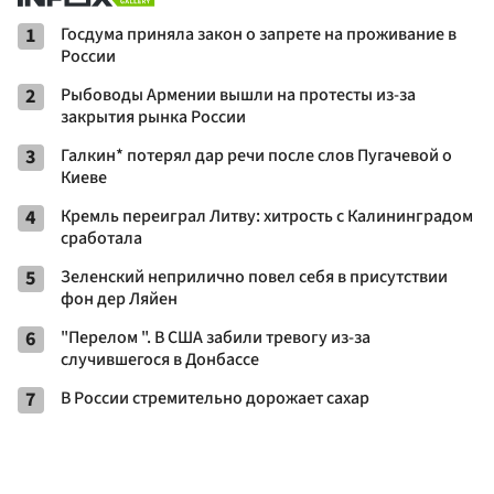
1
Госдума приняла закон о запрете на проживание в
России
2
Рыбоводы Армении вышли на протесты из-за
закрытия рынка России
3
Галкин* потерял дар речи после слов Пугачевой о
Киеве
4
Кремль переиграл Литву: хитрость с Калининградом
сработала
5
Зеленский неприлично повел cебя в присутствии
фон дер Ляйен
6
"Перелом ". В США забили тревогу из-за
случившегося в Донбассе
7
В России стремительно дорожает сахар