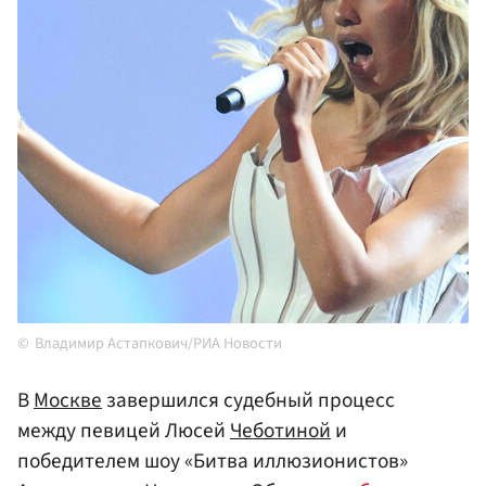
Владимир Астапкович/РИА Новости
В
Москве
завершился судебный процесс
между певицей Люсей
Чеботиной
и
победителем шоу «Битва иллюзионистов»