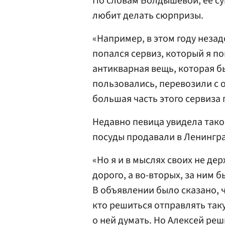
По словам Болдышевой, ее су
любит делать сюрпризы.
«Например, в этом году незад
попался сервиз, который я по
антикварная вещь, которая бы
пользовались, перевозили с о
большая часть этого сервиза 
Недавно певица увидела тако
посуды продавали в Ленингра
«Но я и в мыслях своих не дер
дорого, а во-вторых, за ним 
В объявлении было сказано, 
кто решиться отправлять так
о ней думать. Но Алексей реш