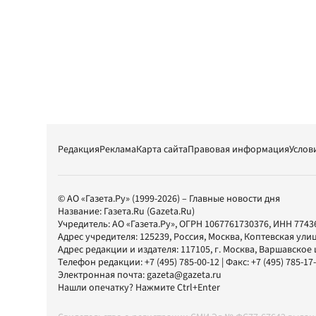
Редакция
Реклама
Карта сайта
Правовая информация
Услов
© АО «Газета.Ру» (1999-2026) – Главные новости дня
Название:
Газета.Ru
(Gazeta.Ru)
Учредитель:
АО «Газета.Ру»
, ОГРН 1067761730376, ИНН 7743
Адрес учредителя: 125239, Россия, Москва, Коптевская улиц
Адрес редакции и издателя:
117105
, г.
Москва
,
Варшавское шо
Телефон редакции:
+7 (495) 785-00-12
| Факс:
+7 (495) 785-17
Электронная почта:
gazeta@gazeta.ru
Нашли опечатку? Нажмите Ctrl+Enter