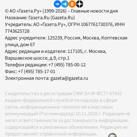
© АО «Газета.Ру» (1999-2026) – Главные новости дня
Название:
Газета.Ru
(Gazeta.Ru)
Учредитель:
АО «Газета.Ру»
, ОГРН 1067761730376, ИНН
7743625728
Адрес учредителя: 125239, Россия, Москва, Коптевская
улица, дом 67
Адрес редакции и издателя:
117105
, г.
Москва
,
Варшавское шоссе, д.9, стр.1
Телефон редакции:
+7 (495) 785-00-12
Факс:
+7 (495) 785-17-01
Электронная почта:
gazeta@gazeta.ru
Свидетельство о регистрации СМИ Эл № ФС77-67642
выдано федеральной службой по надзору в сфере
связи, информационных технологий и массовых
коммуникаций (Роскомнадзор) 10.11.2016 г. Редакция не
несет ответственности за достоверность информации,
содержащейся в рекламных объявлениях. Редакция не
предоставляет справочной информации.