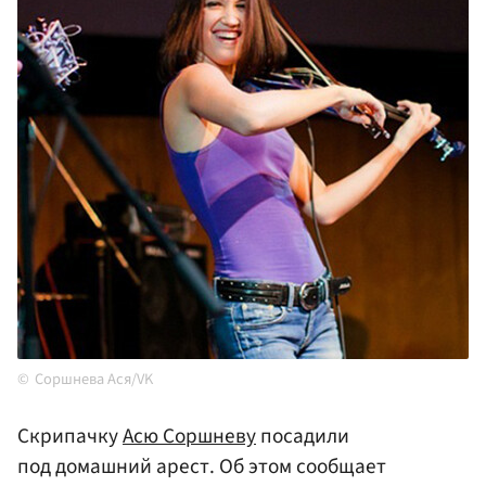
Соршнева Ася/VK
Скрипачку
Асю Соршневу
посадили
под домашний арест. Об этом сообщает