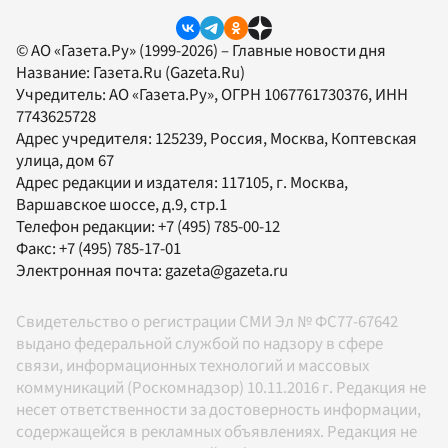
© АО «Газета.Ру» (1999-2026) – Главные новости дня
Название:
Газета.Ru
(Gazeta.Ru)
Учредитель:
АО «Газета.Ру»
, ОГРН 1067761730376, ИНН
7743625728
Адрес учредителя: 125239, Россия, Москва, Коптевская
улица, дом 67
Адрес редакции и издателя:
117105
, г.
Москва
,
Варшавское шоссе, д.9, стр.1
Телефон редакции:
+7 (495) 785-00-12
Факс:
+7 (495) 785-17-01
Электронная почта:
gazeta@gazeta.ru
Свидетельство о регистрации СМИ Эл № ФС77-67642
выдано федеральной службой по надзору в сфере
связи, информационных технологий и массовых
коммуникаций (Роскомнадзор) 10.11.2016 г. Редакция не
несет ответственности за достоверность информации,
содержащейся в рекламных объявлениях. Редакция не