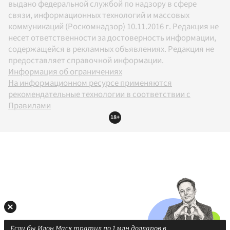
выдано федеральной службой по надзору в сфере
связи, информационных технологий и массовых
коммуникаций (Роскомнадзор) 10.11.2016 г. Редакция не
несет ответственности за достоверность информации,
содержащейся в рекламных объявлениях. Редакция не
предоставляет справочной информации.
Информация об ограничениях
На информационном ресурсе применяются
рекомендательные технологии в соответствии с
Правилами
18+
Если бы Илон Маск тратил по 1 млн долларов в