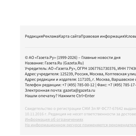
Редакция
Реклама
Карта сайта
Правовая информация
Услов
© АО «Газета.Ру» (1999-2026) – Главные новости дня
Название:
Газета.Ru
(Gazeta.Ru)
Учредитель:
АО «Газета.Ру»
, ОГРН 1067761730376, ИНН 7743
Адрес учредителя: 125239, Россия, Москва, Коптевская улиц
Адрес редакции и издателя:
117105
, г.
Москва
,
Варшавское шо
Телефон редакции:
+7 (495) 785-00-12
| Факс:
+7 (495) 785-17
Электронная почта:
gazeta@gazeta.ru
Нашли опечатку? Нажмите Ctrl+Enter
Свидетельство о регистрации СМИ Эл № ФС77-67642 выда
10.11.2016 г. Редакция не несет ответственности за дос
Информация об ограничениях
На информационном ресурсе применяются рекомендатель