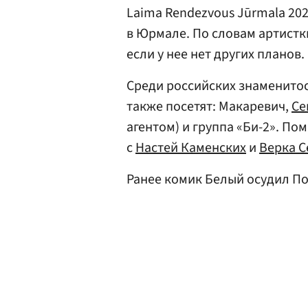
Laima Rendezvous Jūrmala 202
в Юрмале. По словам артистк
если у нее нет других планов.
Среди российских знаменитос
также посетят: Макаревич,
Се
агентом) и группа «Би-2». По
с
Настей Каменских
и
Верка 
Ранее комик Белый осудил По