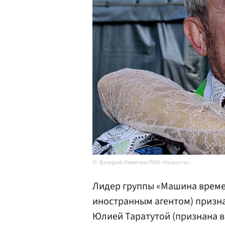
Валерий Левитин/РИА «Новости»
Лидер группы «Машина врем
иностранным агентом) призна
Юлией Таратутой (признана в