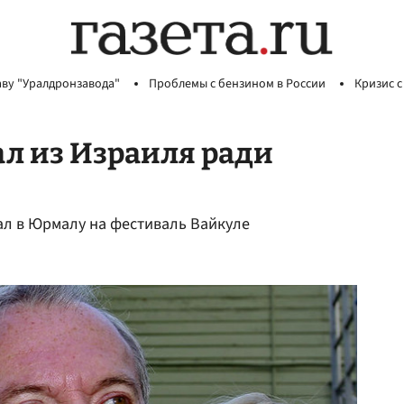
аву "Уралдронзавода"
Проблемы с бензином в России
Кризис с
л из Израиля ради
ал в Юрмалу на фестиваль Вайкуле