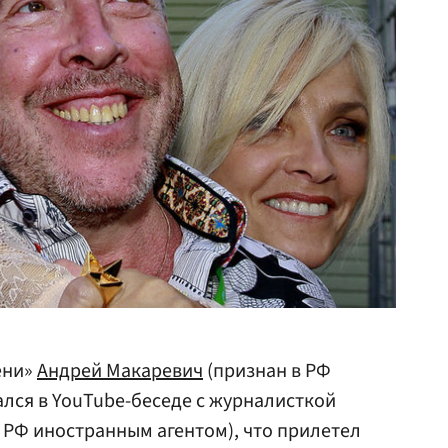
ени»
Андрей Макаревич
(признан в РФ
лся в YouTube-беседе с журналисткой
 РФ иностранным агентом), что прилетел