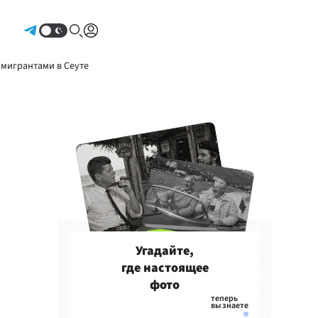
Авторизоваться
 мигрантами в Сеуте
Угадайте,
где настоящее
фото