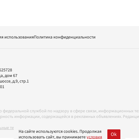
ия использования
Политика конфиденциальности
625728
а, дом 67
ссе, д.9, стр.1
-01
но федеральной службой по надзору в сфере связи, информационных т
товерность информации, содержащейся в рекламных объявлениях. Редак
ные технологии в соответствии с Правилами
На сайте используются cookies. Продолжая
Ok
использовать сайт, вы принимаете
условия