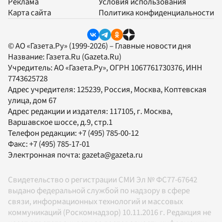
Реклама
Условия использования
Карта сайта
Политика конфиденциальности
© АО «Газета.Ру» (1999-2026) – Главные новости дня
Название:
Газета.Ru
(Gazeta.Ru)
Учредитель:
АО «Газета.Ру»
, ОГРН 1067761730376, ИНН
7743625728
Адрес учредителя: 125239, Россия, Москва, Коптевская
улица, дом 67
Адрес редакции и издателя:
117105
, г.
Москва
,
Варшавское шоссе, д.9, стр.1
Телефон редакции:
+7 (495) 785-00-12
Факс:
+7 (495) 785-17-01
Электронная почта:
gazeta@gazeta.ru
Свидетельство о регистрации СМИ Эл № ФС77-67642
выдано федеральной службой по надзору в сфере
связи, информационных технологий и массовых
коммуникаций (Роскомнадзор) 10.11.2016 г. Редакция не