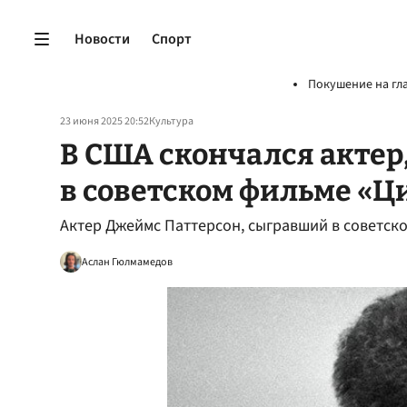
Новости
Спорт
Покушение на гл
23 июня 2025 20:52
Культура
В США скончался акте
в советском фильме «Ц
Актер Джеймс Паттерсон, сыгравший в советско
Аслан Гюлмамедов