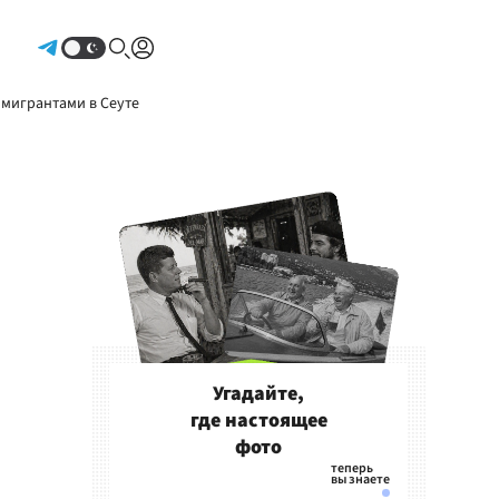
Авторизоваться
 мигрантами в Сеуте
Угадайте,
где настоящее
фото