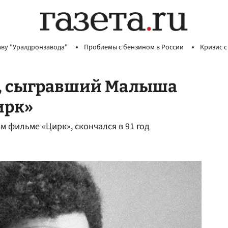
аву "Уралдронзавода"
Проблемы с бензином в России
Кризис с
р, сыгравший Малыша
ирк»
м фильме «Цирк», скончался в 91 год