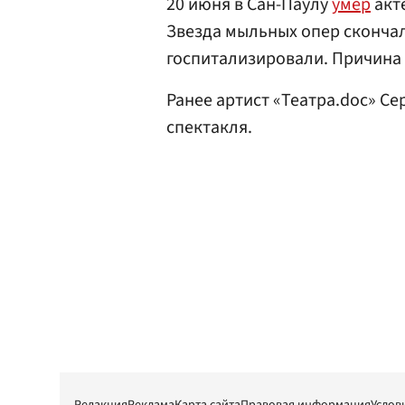
20 июня в Сан-Паулу
умер
акт
Звезда мыльных опер скончалс
госпитализировали. Причина 
Ранее артист «Театра.doc» Се
спектакля.