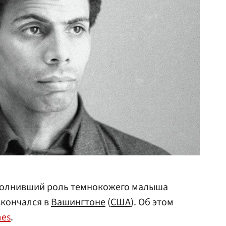
полнивший роль темнокожего малыша
скончался в
Вашингтоне
(
США
). Об этом
mes
.