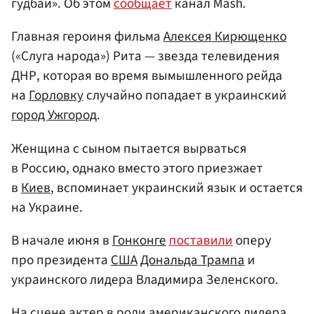
гудбай». Об этом
сообщает
канал Mash.
Главная героиня фильма
Алексея Кирющенко
(«Слуга народа») Рита — звезда телевидения
ДНР, которая во время вымышленного рейда
на
Горловку
случайно попадает в украинский
город Ужгород
.
Женщина с сыном пытается вырваться
в Россию, однако вместо этого приезжает
в
Киев
, вспоминает украинский язык и остается
на Украине.
В начале июня в
Гонконге
поставили
оперу
про президента
США
Дональда Трампа
и
украинского лидера Владимира Зеленского.
На сцене актер в роли американского лидера