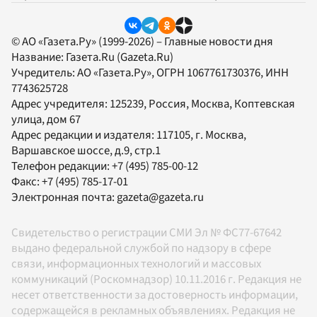
© АО «Газета.Ру» (1999-2026) – Главные новости дня
Название:
Газета.Ru
(Gazeta.Ru)
Учредитель:
АО «Газета.Ру»
, ОГРН 1067761730376, ИНН
7743625728
Адрес учредителя: 125239, Россия, Москва, Коптевская
улица, дом 67
Адрес редакции и издателя:
117105
, г.
Москва
,
Варшавское шоссе, д.9, стр.1
Телефон редакции:
+7 (495) 785-00-12
Факс:
+7 (495) 785-17-01
Электронная почта:
gazeta@gazeta.ru
Свидетельство о регистрации СМИ Эл № ФС77-67642
выдано федеральной службой по надзору в сфере
связи, информационных технологий и массовых
коммуникаций (Роскомнадзор) 10.11.2016 г. Редакция не
несет ответственности за достоверность информации,
содержащейся в рекламных объявлениях. Редакция не