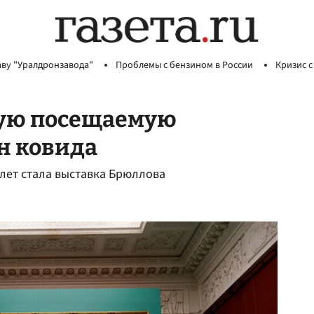
аву "Уралдронзавода"
Проблемы с бензином в России
Кризис с
мую посещаемую
ен ковида
 лет стала выставка Брюллова