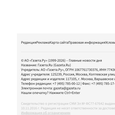
Редакция
Реклама
Карта сайта
Правовая информация
Услов
© АО «Газета.Ру» (1999-2026) – Главные новости дня
Название:
Газета.Ru
(Gazeta.Ru)
Учредитель:
АО «Газета.Ру»
, ОГРН 1067761730376, ИНН 7743
Адрес учредителя: 125239, Россия, Москва, Коптевская улиц
Адрес редакции и издателя:
117105
, г.
Москва
,
Варшавское шо
Телефон редакции:
+7 (495) 785-00-12
| Факс:
+7 (495) 785-17
Электронная почта:
gazeta@gazeta.ru
Нашли опечатку? Нажмите Ctrl+Enter
Свидетельство о регистрации СМИ Эл № ФС77-67642 выда
10.11.2016 г. Редакция не несет ответственности за дос
Информация об ограничениях