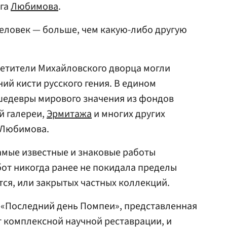
ьга
Любимова
.
человек — больше, чем какую-либо другую
сетители Михайловского дворца могли
ий кисти русского гения. В едином
шедевры мирового значения из фондов
й галереи,
Эрмитажа
и многих других
 Любимова.
самые известные и знаковые работы
бот никогда ранее не покидала пределы
тся, или закрытых частных коллекций.
 «Последний день Помпеи», представленная
т комплексной научной реставрации, и