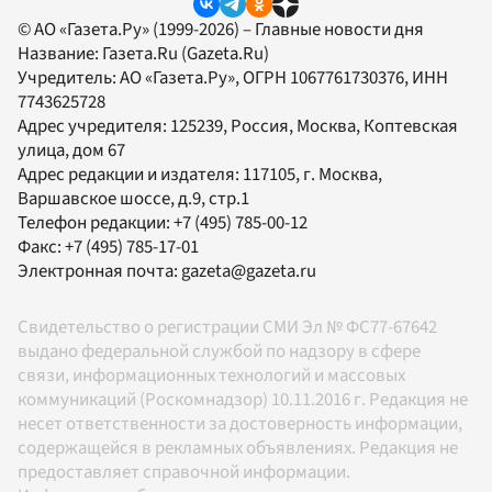
© АО «Газета.Ру» (1999-2026) – Главные новости дня
Название:
Газета.Ru
(Gazeta.Ru)
Учредитель:
АО «Газета.Ру»
, ОГРН 1067761730376, ИНН
7743625728
Адрес учредителя: 125239, Россия, Москва, Коптевская
улица, дом 67
Адрес редакции и издателя:
117105
, г.
Москва
,
Варшавское шоссе, д.9, стр.1
Телефон редакции:
+7 (495) 785-00-12
Факс:
+7 (495) 785-17-01
Электронная почта:
gazeta@gazeta.ru
Свидетельство о регистрации СМИ Эл № ФС77-67642
выдано федеральной службой по надзору в сфере
связи, информационных технологий и массовых
коммуникаций (Роскомнадзор) 10.11.2016 г. Редакция не
несет ответственности за достоверность информации,
содержащейся в рекламных объявлениях. Редакция не
предоставляет справочной информации.