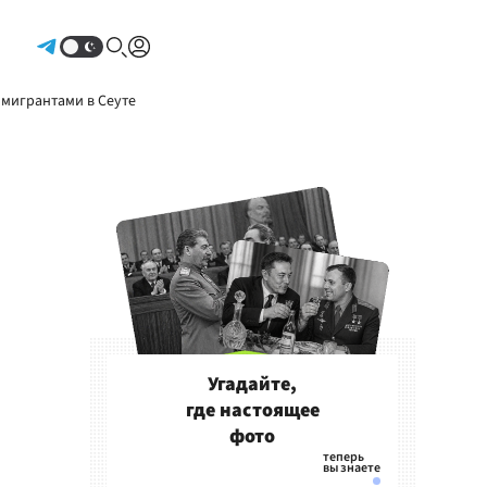
Авторизоваться
 мигрантами в Сеуте
Угадайте,
где настоящее
фото