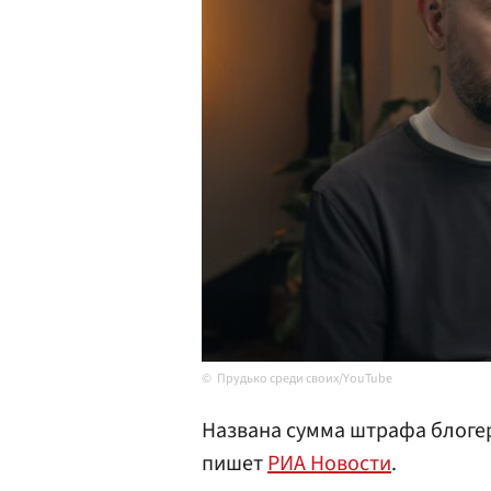
Прудько среди своих/YouTube
Названа сумма штрафа блоге
пишет
РИА Новости
.