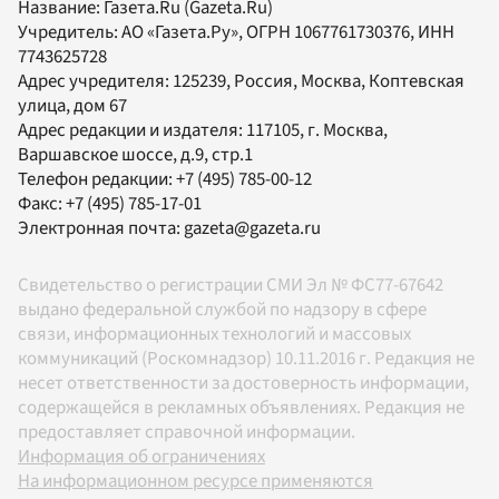
Название:
Газета.Ru
(Gazeta.Ru)
Учредитель:
АО «Газета.Ру»
, ОГРН 1067761730376, ИНН
7743625728
Адрес учредителя: 125239, Россия, Москва, Коптевская
улица, дом 67
Адрес редакции и издателя:
117105
, г.
Москва
,
Варшавское шоссе, д.9, стр.1
Телефон редакции:
+7 (495) 785-00-12
Факс:
+7 (495) 785-17-01
Электронная почта:
gazeta@gazeta.ru
Свидетельство о регистрации СМИ Эл № ФС77-67642
выдано федеральной службой по надзору в сфере
связи, информационных технологий и массовых
коммуникаций (Роскомнадзор) 10.11.2016 г. Редакция не
несет ответственности за достоверность информации,
содержащейся в рекламных объявлениях. Редакция не
предоставляет справочной информации.
Информация об ограничениях
На информационном ресурсе применяются