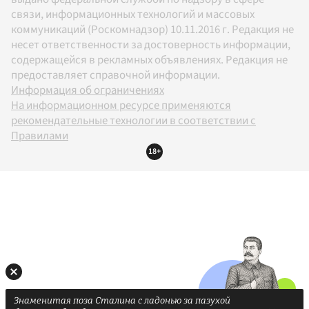
связи, информационных технологий и массовых
коммуникаций (Роскомнадзор) 10.11.2016 г. Редакция не
несет ответственности за достоверность информации,
содержащейся в рекламных объявлениях. Редакция не
предоставляет справочной информации.
Информация об ограничениях
На информационном ресурсе применяются
рекомендательные технологии в соответствии с
Правилами
18+
Знаменитая поза Сталина с ладонью за пазухой