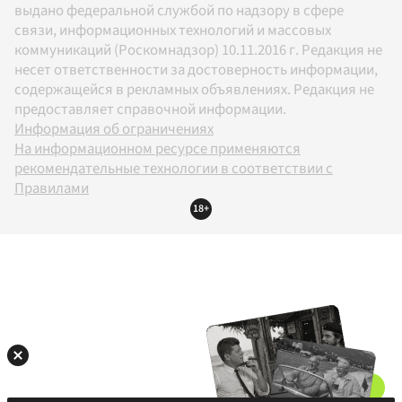
выдано федеральной службой по надзору в сфере
связи, информационных технологий и массовых
коммуникаций (Роскомнадзор) 10.11.2016 г. Редакция не
несет ответственности за достоверность информации,
содержащейся в рекламных объявлениях. Редакция не
предоставляет справочной информации.
Информация об ограничениях
На информационном ресурсе применяются
рекомендательные технологии в соответствии с
Правилами
18+