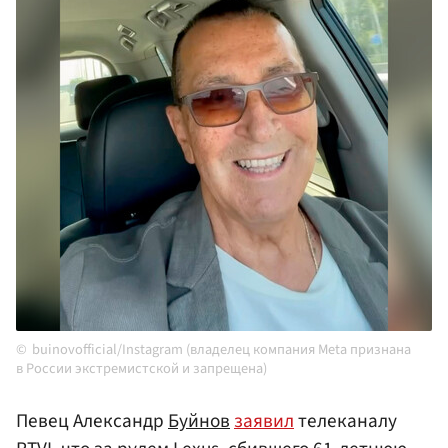
buinovofficial/Instagram (владелец компания Meta признана
в России экстремистской и запрещена)
Певец Александр
Буйнов
заявил
телеканалу