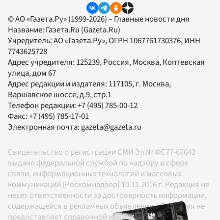
© АО «Газета.Ру» (1999-2026) – Главные новости дня
Название:
Газета.Ru
(Gazeta.Ru)
Учредитель:
АО «Газета.Ру»
, ОГРН 1067761730376, ИНН
7743625728
Адрес учредителя: 125239, Россия, Москва, Коптевская
улица, дом 67
Адрес редакции и издателя:
117105
, г.
Москва
,
Варшавское шоссе, д.9, стр.1
Телефон редакции:
+7 (495) 785-00-12
Факс:
+7 (495) 785-17-01
Электронная почта:
gazeta@gazeta.ru
Свидетельство о регистрации СМИ Эл № ФС77-67642
выдано федеральной службой по надзору в сфере
связи, информационных технологий и массовых
коммуникаций (Роскомнадзор) 10.11.2016 г. Редакция не
несет ответственности за достоверность информации,
содержащейся в рекламных объявлениях. Редакция не
предоставляет справочной информации.