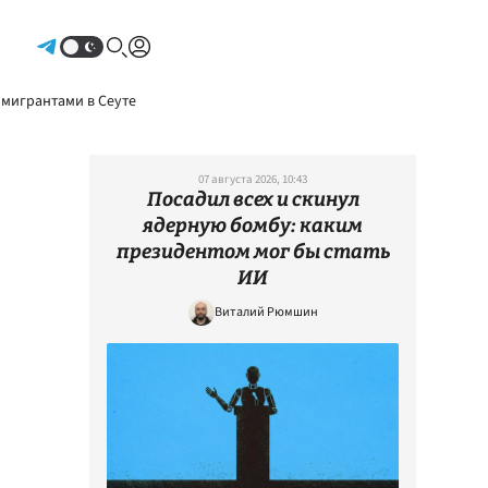
Авторизоваться
 мигрантами в Сеуте
07 августа 2026, 10:43
Посадил всех и скинул
ядерную бомбу: каким
президентом мог бы стать
ИИ
Виталий Рюмшин