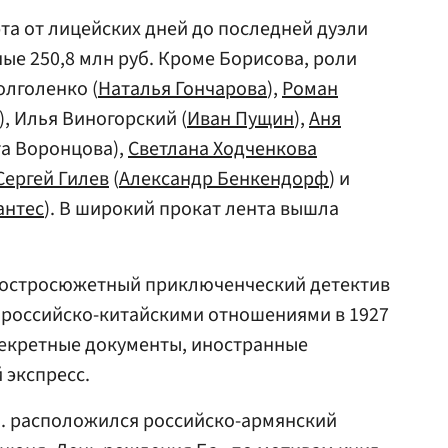
эта от лицейских дней до последней дуэли
ые 250,8 млн руб. Кроме Борисова, роли
олголенко (
Наталья Гончарова
),
Роман
), Илья Виногорский (
Иван Пущин
),
Аня
а Воронцова),
Светлана Ходченкова
Сергей Гилев
(
Александр Бенкендорф
) и
антес
). В широкий прокат лента вышла
л остросюжетный приключенческий детектив
 российско-китайскими отношениями в 1927
секретные документы, иностранные
 экспресс.
уб. расположился российско-армянский