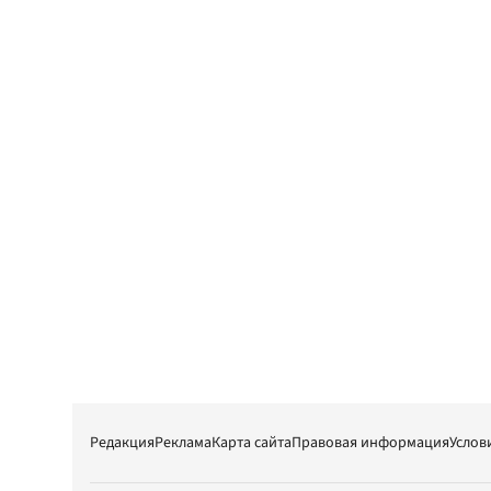
Редакция
Реклама
Карта сайта
Правовая информация
Услов