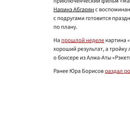
приключенческий фильм «Ман
Наринэ Абгарян
с воспоминани
с подругами готовится праздн
по плану.
На
прошлой неделе
картина 
хороший результат, а тройку
о боксере из Алма-Аты «Рэкет
Ранее Юра Борисов
раздал р