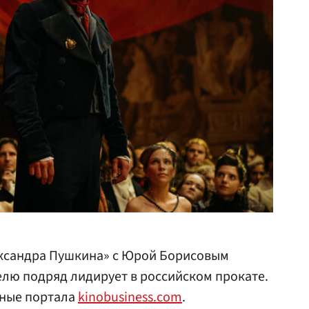
ксандра Пушкина» с Юрой Борисовым
елю подряд лидирует в российском прокате.
нные портала
kinobusiness.com
.