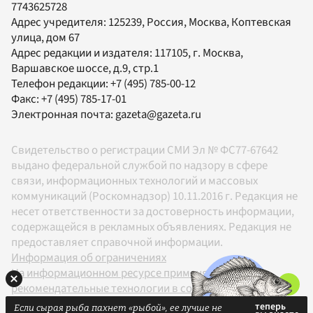
7743625728
Адрес учредителя: 125239, Россия, Москва, Коптевская
улица, дом 67
Адрес редакции и издателя:
117105
, г.
Москва
,
Варшавское шоссе, д.9, стр.1
Телефон редакции:
+7 (495) 785-00-12
Факс:
+7 (495) 785-17-01
Электронная почта:
gazeta@gazeta.ru
Свидетельство о регистрации СМИ Эл № ФС77-67642
выдано федеральной службой по надзору в сфере
связи, информационных технологий и массовых
коммуникаций (Роскомнадзор) 10.11.2016 г. Редакция не
несет ответственности за достоверность информации,
содержащейся в рекламных объявлениях. Редакция не
предоставляет справочной информации.
Информация об ограничениях
На информационном ресурсе применяются
рекомендательные технологии в соответствии с
Правилами
Если сырая рыба пахнет «рыбой», ее лучше не