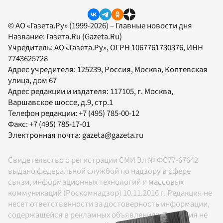
© АО «Газета.Ру» (1999-2026) – Главные новости дня
Название:
Газета.Ru
(Gazeta.Ru)
Учредитель:
АО «Газета.Ру»
, ОГРН 1067761730376, ИНН
7743625728
Адрес учредителя: 125239, Россия, Москва, Коптевская
улица, дом 67
Адрес редакции и издателя:
117105
, г.
Москва
,
Варшавское шоссе, д.9, стр.1
Телефон редакции:
+7 (495) 785-00-12
Факс:
+7 (495) 785-17-01
Электронная почта:
gazeta@gazeta.ru
Свидетельство о регистрации СМИ Эл № ФС77-67642
выдано федеральной службой по надзору в сфере
связи, информационных технологий и массовых
коммуникаций (Роскомнадзор) 10.11.2016 г. Редакция не
несет ответственности за достоверность информации,
содержащейся в рекламных объявлениях. Редакция не