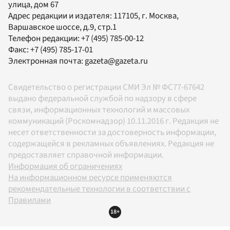
улица, дом 67
Адрес редакции и издателя:
117105
, г.
Москва
,
Варшавское шоссе, д.9, стр.1
Телефон редакции:
+7 (495) 785-00-12
Факс:
+7 (495) 785-17-01
Электронная почта:
gazeta@gazeta.ru
Свидетельство о регистрации СМИ Эл № ФС77-67642
выдано федеральной службой по надзору в сфере
связи, информационных технологий и массовых
коммуникаций (Роскомнадзор) 10.11.2016 г. Редакция не
несет ответственности за достоверность информации,
содержащейся в рекламных объявлениях. Редакция не
предоставляет справочной информации.
Информация об ограничениях
На информационном ресурсе применяются
рекомендательные технологии в соответствии с
Правилами
18+