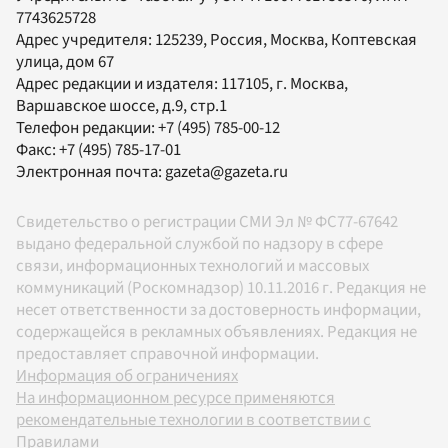
7743625728
Адрес учредителя: 125239, Россия, Москва, Коптевская
улица, дом 67
Адрес редакции и издателя:
117105
, г.
Москва
,
Варшавское шоссе, д.9, стр.1
Телефон редакции:
+7 (495) 785-00-12
Факс:
+7 (495) 785-17-01
Электронная почта:
gazeta@gazeta.ru
Свидетельство о регистрации СМИ Эл № ФС77-67642
выдано федеральной службой по надзору в сфере
связи, информационных технологий и массовых
коммуникаций (Роскомнадзор) 10.11.2016 г. Редакция не
несет ответственности за достоверность информации,
содержащейся в рекламных объявлениях. Редакция не
предоставляет справочной информации.
Информация об ограничениях
На информационном ресурсе применяются
рекомендательные технологии в соответствии с
Правилами