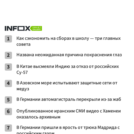
1
Как сэкономить на сборах в школу — три главных
совета
2
Названа неожиданная причина покраснения глаз
3
В Китае высмеяли Индию за отказ от российских
Су-57
4
В Азовском море испытывают защитные сети от
медуз
5
В Германии автомагистраль перекрыли из-за жаб
6
Опубликованное иранским СМИ видео с Хаменеи
оказалось архивным
7
В Германии пришли в ярость от трюка Мадрида с
российским газом