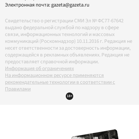
Электронная почта:
gazeta@gazeta.ru
Свидетельство о регистрации СМИ Эл № ФС77-67642
выдано федеральной службой по надзору в сфере
связи, информационных технологий и массовых
коммуникаций (Роскомнадзор) 10.11.2016 г. Редакция не
несет ответственности за достоверность информации,
содержащейся в рекламных объявлениях. Редакция не
предоставляет справочной информации.
Информация об ограничениях
На информационном ресурсе применяются
рекомендательные технологии в соответствии с
Правилами
18+