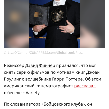
Lisa O'Connor/ZUMAPRESS.com/Global Look Press
Режиссер
Дэвид Финчер
признался, что мог
снять серию фильмов по мотивам книг
Джоан
Роулинг
о волшебнике
Гарри Поттере
. Об этом
американский кинематографист
рассказал
в беседе с Variety.
По словам автора «Бойцовского клуба», он