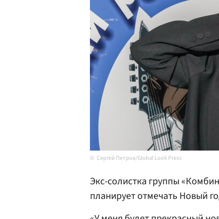
Сергей Петров/Global Look Press
Экс-солистка группы «Комби
планирует отмечать Новый го
«У меня будет прекрасный нов