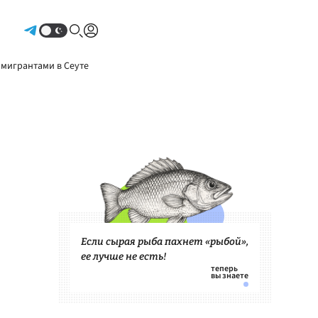
Авторизоваться
 мигрантами в Сеуте
Если сырая рыба пахнет «рыбой»,
ее лучше не есть!