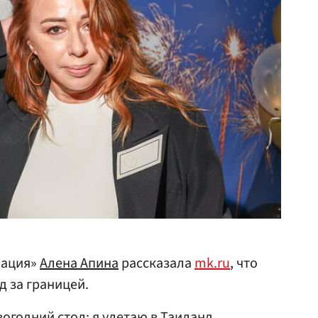
нация»
Алена Апина
рассказала
mk.ru
, что
д за границей.
огодний стол: я улетаю в Таиланд.