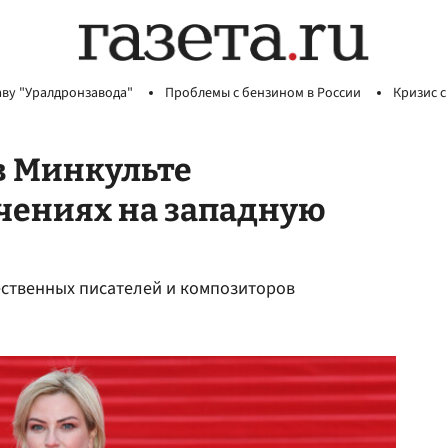
аву "Уралдронзавода"
Проблемы с бензином в России
Кризис с
в Минкульте
чениях на западную
ественных писателей и композиторов