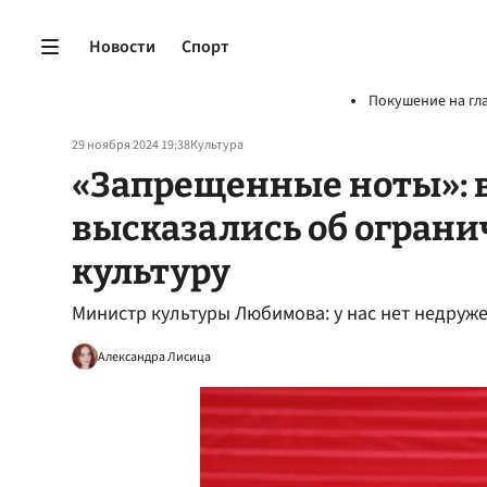
Новости
Спорт
Покушение на гл
29 ноября 2024 19:38
Культура
«Запрещенные ноты»: 
высказались об ограни
культуру
Министр культуры Любимова: у нас нет недруж
Александра Лисица