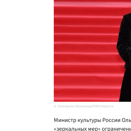
Екатерина Чеснокова/РИА Новости
Министр культуры России Ол
«зеркальных мер» ограничени