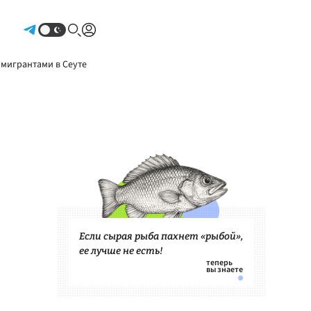
Авторизоваться
 мигрантами в Сеуте
Если сырая рыба пахнет «рыбой»,
ее лучше не есть!