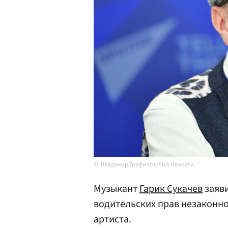
Владимир Трефилов/РИА Новости
Музыкант
Гарик Сукачев
заяви
водительских прав незаконно
артиста.