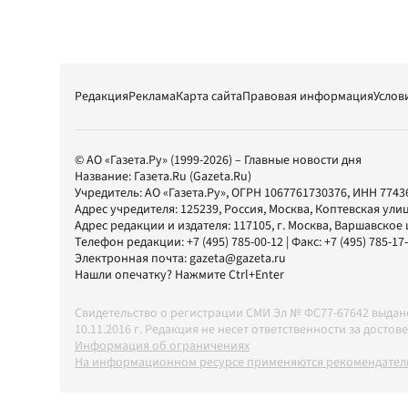
Редакция
Реклама
Карта сайта
Правовая информация
Услов
© АО «Газета.Ру» (1999-2026) – Главные новости дня
Название:
Газета.Ru
(Gazeta.Ru)
Учредитель:
АО «Газета.Ру»
, ОГРН 1067761730376, ИНН 7743
Адрес учредителя: 125239, Россия, Москва, Коптевская улиц
Адрес редакции и издателя:
117105
, г.
Москва
,
Варшавское шо
Телефон редакции:
+7 (495) 785-00-12
| Факс:
+7 (495) 785-17
Электронная почта:
gazeta@gazeta.ru
Нашли опечатку? Нажмите Ctrl+Enter
Свидетельство о регистрации СМИ Эл № ФС77-67642 выда
10.11.2016 г. Редакция не несет ответственности за дос
Информация об ограничениях
На информационном ресурсе применяются рекомендатель