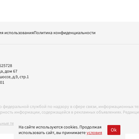
ия использования
Политика конфиденциальности
625728
а, дом 67
ссе, д.9, стр.1
-01
но федеральной службой по надзору в сфере связи, информационных т
товерность информации, содержащейся в рекламных объявлениях. Редак
ные технологии в соответствии с Правилами
На сайте используются cookies. Продолжая
Ok
использовать сайт, вы принимаете
условия