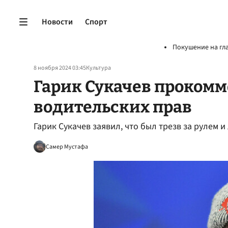
Новости
Спорт
Покушение на гл
8 ноября 2024 03:45
Культура
Гарик Сукачев проком
водительских прав
Гарик Сукачев заявил, что был трезв за рулем 
Самер Мустафа