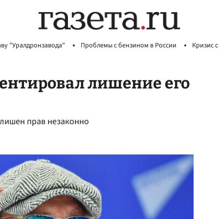
аву "Уралдронзавода"
Проблемы с бензином в России
Кризис с
ментировал лишение его
и лишен прав незаконно