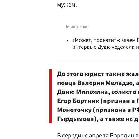
мужем.
Читайте также
«Может, прокатит»: зачем 
интервью Дудю «сделала 
До этого юрист также жа
певца
Валерия Меладзе
,
Даню Милохина
, солиста
Егор Бортник
(признан в 
Монеточку (признана в Р
Гырдымова
), а также на
В середине апреля Бородин п