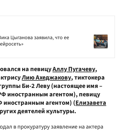
Вика Цыганова заявила, что ее
нейросеть»
ловался на певицу
Аллу Пугачеву
,
 актрису
Лию Ахеджакову
, тиктокера
 группы Би-2 Леву (настоящее имя –
РФ иностранным агентом), певицу
Ф иностранным агентом) (
Елизавета
 других деятелей культуры.
одал в прокуратуру заявление на актера