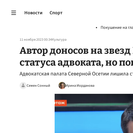
Новости
Спорт
Покушение на гл
11 ноября 2023 00:34
Культура
Автор доносов на звез
статуса адвоката, но по
Адвокатская палата Северной Осетии лишила с
Семен Сонный
Ирина Иорданова