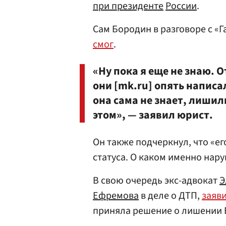
при президенте
России
.
Сам Бородин в разговоре с «
смог
.
«Ну пока я еще не знаю. 
они [mk.ru] опять написа
она сама не знает, лишили
этом», — заявил юрист.
Он также подчеркнул, что «е
статуса. О каком именно нар
В свою очередь экс-адвокат
Э
Ефремова
в деле о ДТП,
заяв
приняла решение о лишении 