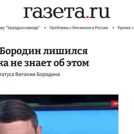
аву "Уралдронзавода"
Проблемы с бензином в России
Кризис с
д Бородин лишился
ка не знает об этом
татуса Виталия Бородина