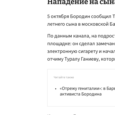
Нападение на сын
5 октября Бородин сообщил Te
летнего сына в московской Б
По данным канала, на подрос
площадке: он сделал замечан
электронную сигарету и начал
отчиму Туралу Ганиеву, кото
Читайте также
«Отрежу гениталии»: в Бар
активиста Бородина