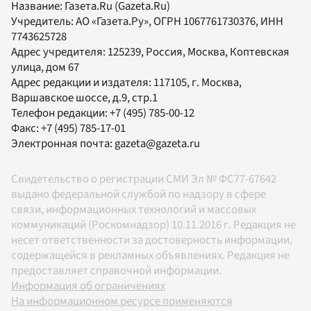
Название:
Газета.Ru
(Gazeta.Ru)
Учредитель:
АО «Газета.Ру»
, ОГРН 1067761730376, ИНН
7743625728
Адрес учредителя: 125239, Россия, Москва, Коптевская
улица, дом 67
Адрес редакции и издателя:
117105
, г.
Москва
,
Варшавское шоссе, д.9, стр.1
Телефон редакции:
+7 (495) 785-00-12
Факс:
+7 (495) 785-17-01
Электронная почта:
gazeta@gazeta.ru
Свидетельство о регистрации СМИ Эл № ФС77-67642
выдано федеральной службой по надзору в сфере
связи, информационных технологий и массовых
коммуникаций (Роскомнадзор) 10.11.2016 г. Редакция не
несет ответственности за достоверность информации,
содержащейся в рекламных объявлениях. Редакция не
предоставляет справочной информации.
Информация об ограничениях
На информационном ресурсе применяются