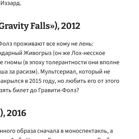
 Иззард.
avity Falls»), 2012
Фолз проживают все кому не лень:
ндарный Живогрыз (он же Лох-несское
е гномы (в эпоху толерантности они вполне
ша за расизм). Мультсериал, который не
акрылся в 2015 году, но любить его от этого
взять билет до Гравити-Фолз?
), 2016
ного образа сначала в моноспектакль, а