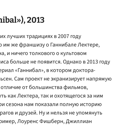
bal»), 2013
оих лучших традициях в 2007 году
 им же франшизу о Ганнибале Лектере,
на, и ничего толкового о культовом
иса больше не появится. Однако в 2013 году
ериал «Ганнибал», в котором доктора-
ьсен. Сам проект не экранизирует напрямую
в отличие от большинства фильмов,
ть как Лектера, так и охотящегося за ним
 три сезона нам показали полную историю
агов и друзей. Ну и нельзя не упомянуть
апример, Лоуренс Фишберн, Джиллиан