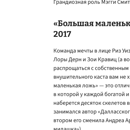
Грандиозная роль Мэгги Смит
«Большая маленькая
2017
Команда мечты в лице Риз Уи
Лоры Дерн и Зои Кравиц (а во
распрощаться с собственным
внушительного каста вам не х
маленькая ложь» — это отлич
в которой у каждой богатой и
наберется десяток скелетов 
занимался автор «Далласског
втором его сменила Андреа А
милашка»).