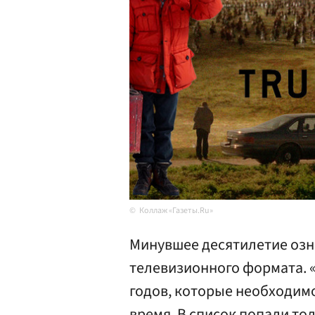
Коллаж «Газеты.Ru»
Минувшее десятилетие оз
телевизионного формата. «
годов, которые необходимо
время. В список попали то