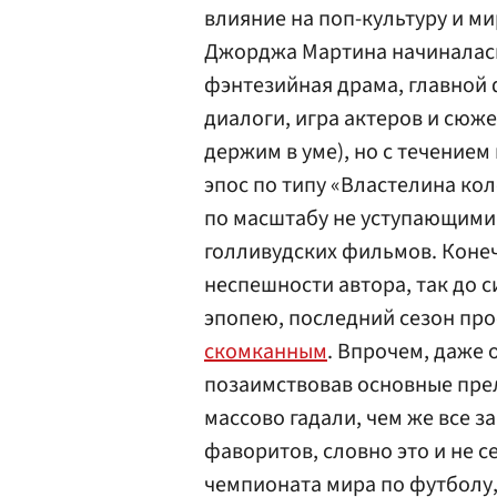
влияние на поп-культуру и м
Джорджа Мартина начиналась 
фэнтезийная драма, главной
диалоги, игра актеров и сюж
держим в уме), но с течение
эпос по типу «Властелина ко
по масштабу не уступающими 
голливудских фильмов. Конечн
неспешности автора, так до 
эпопею, последний сезон про
скомканным
. Впрочем, даже 
позаимствовав основные прел
массово гадали, чем же все з
фаворитов, словно это и не с
чемпионата мира по футболу,