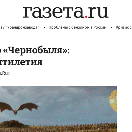
аву "Уралдронзавода"
Проблемы с бензином в России
Кризис с
о «Чернобыля»:
ятилетия
ы.Ru»