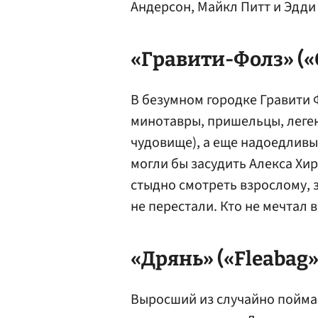
Андерсон, Майкл Питт и Эдди
«Гравити-Фолз» («Gr
В безумном городке Гравити 
минотавры, пришельцы, леге
чудовище), а еще надоедливы
могли бы засудить Алекса Хир
стыдно смотреть взрослому, з
не перестали. Кто не мечтал 
«Дрянь» («Fleabag»
Выросший из случайно пойман