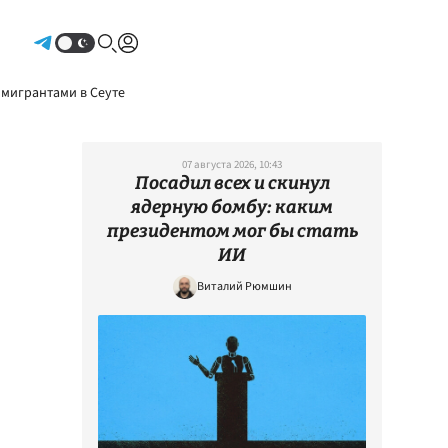
Авторизоваться
 мигрантами в Сеуте
07 августа 2026, 10:43
Посадил всех и скинул
ядерную бомбу: каким
президентом мог бы стать
ИИ
Виталий Рюмшин