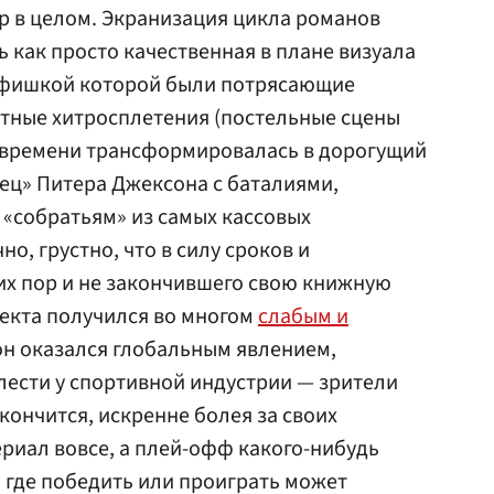
ир в целом. Экранизация цикла романов
как просто качественная в плане визуала
 фишкой которой были потрясающие
етные хитросплетения (постельные сцены
м времени трансформировалась в дорогущий
лец» Питера Джексона с баталиями,
«собратьям» из самых кассовых
о, грустно, что в силу сроков и
сих пор и не закончившего свою книжную
екта получился во многом
слабым и
он оказался глобальным явлением,
ести у спортивной индустрии — зрители
акончится, искренне болея за своих
ериал вовсе, а плей-офф какого-нибудь
 где победить или проиграть может