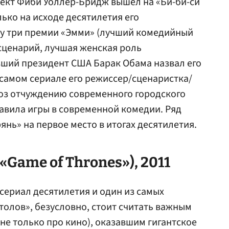
оект Фиби Уоллер-Бридж вышел на «Би-би-си
лько на исходе десятилетия его
зу три премии «Эмми» (лучший комедийный
сценарий, лучшая женская роль
вший президент США Барак Обама назвал его
 самом сериале его режиссер/сценаристка/
ноз отчуждению современного городского
авила игры в современной комедии. Ряд
янь» на первое место в итогах десятилетия.
«Game of Thrones»), 2011
 сериал десятилетия и один из самых
толов», безусловно, стоит считать важным
 не только про кино), оказавшим гигантское