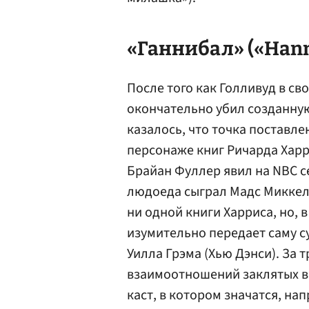
«Ганнибал» («Hanni
После того как Голливуд в св
окончательно убил созданную
казалось, что точка поставле
персонаже книг Ричарда Харр
Брайан Фуллер явил на NBC с
людоеда сыграл Мадс Миккел
ни одной книги Харриса, но, 
изумительно передает саму су
Уилла Грэма (Хью Дэнси). За
взаимоотношений заклятых вр
каст, в котором значатся, н