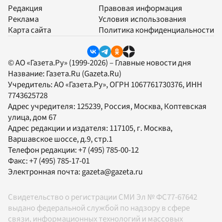
Редакция
Правовая информация
Реклама
Условия использования
Карта сайта
Политика конфиденциальности
© АО «Газета.Ру» (1999-2026) – Главные новости дня
Название:
Газета.Ru
(Gazeta.Ru)
Учредитель:
АО «Газета.Ру»
, ОГРН 1067761730376, ИНН
7743625728
Адрес учредителя: 125239, Россия, Москва, Коптевская
улица, дом 67
Адрес редакции и издателя:
117105
, г.
Москва
,
Варшавское шоссе, д.9, стр.1
Телефон редакции:
+7 (495) 785-00-12
Факс:
+7 (495) 785-17-01
Электронная почта:
gazeta@gazeta.ru
Свидетельство о регистрации СМИ Эл № ФС77-67642
выдано федеральной службой по надзору в сфере
связи, информационных технологий и массовых