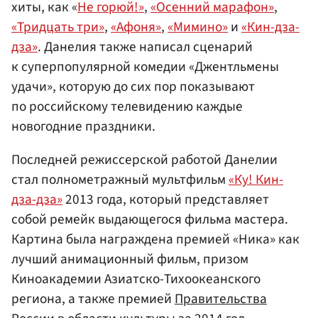
хиты, как «
Не горюй!»
,
«Осенний марафон»
,
«Тридцать три»
,
«Афоня»
,
«Мимино»
и
«Кин-дза-
дза»
. Данелия также написал сценарий
к суперпопулярной комедии «Джентльмены
удачи», которую до сих пор показывают
по российскому телевидению каждые
новогодние праздники.
Последней режиссерской работой Данелии
стал полнометражный мультфильм
«Ку! Кин-
дза-дза»
2013 года, который представляет
собой ремейк выдающегося фильма мастера.
Картина была награждена премией «Ника» как
лучший анимационный фильм, призом
Киноакадемии Азиатско-Тихоокеанского
региона, а также премией
Правительства